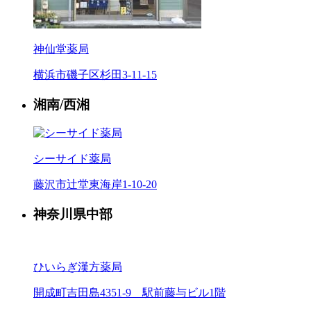
神仙堂薬局
横浜市磯子区杉田3-11-15
湘南/西湘
シーサイド薬局
藤沢市辻堂東海岸1-10-20
神奈川県中部
ひいらぎ漢方薬局
開成町吉田島4351-9 駅前藤与ビル1階