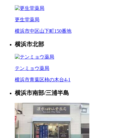
更生堂薬局
横浜市中区山下町150番地
横浜市北部
テンミョウ薬局
横浜市青葉区柿の木台4-1
横浜市南部/三浦半島