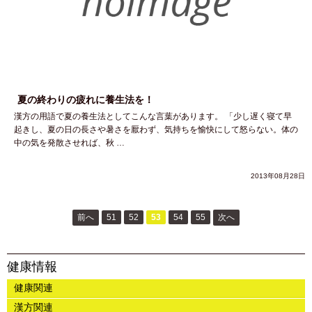
夏の終わりの疲れに養生法を！
漢方の用語で夏の養生法としてこんな言葉があります。 「少し遅く寝て早
起きし、夏の日の長さや暑さを厭わず、気持ちを愉快にして怒らない。体の
中の気を発散させれば、秋 …
2013年08月28日
前へ
51
52
53
54
55
次へ
健康情報
健康関連
漢方関連